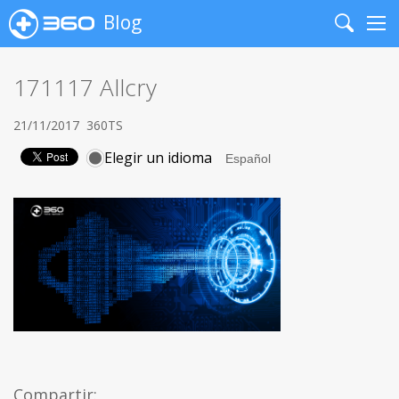
Blog
Search
Me
171117 Allcry
21/11/2017
360TS
Elegir un idioma
Compartir: