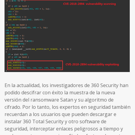
En la actualidad, los investigadores de 360 Security han
podido descifrar con éxito la muestra de la nueva
versión del ransomware Satan y su algoritmo de
cifrado. Por lo tanto, los expertos en seguridad también
recuerdan a los usuarios que pueden descargar e
instalar 360 Total Security y otro software de
seguridad, interceptar enlaces peligrosos a tiempo y