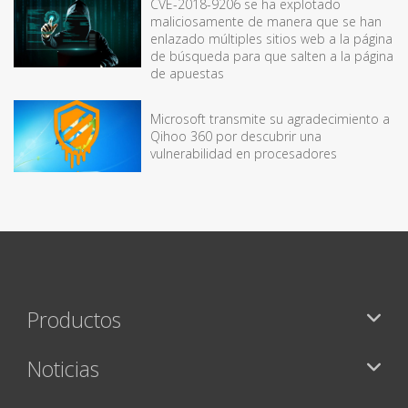
CVE-2018-9206 se ha explotado
maliciosamente de manera que se han
enlazado múltiples sitios web a la página
de búsqueda para que salten a la página
de apuestas
Microsoft transmite su agradecimiento a
Qihoo 360 por descubrir una
vulnerabilidad en procesadores
Productos
Noticias