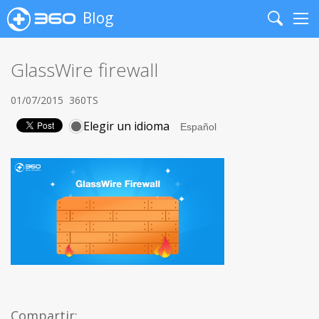
Blog
Search
Me
GlassWire firewall
01/07/2015
360TS
Elegir un idioma
Compartir: