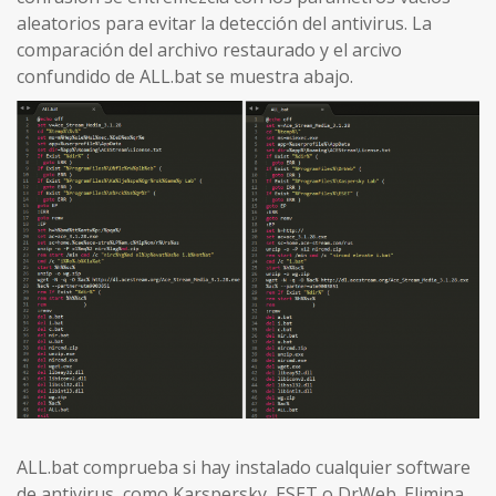
aleatorios para evitar la detección del antivirus. La
comparación del archivo restaurado y el arcivo
confundido de ALL.bat se muestra abajo.
ALL.bat comprueba si hay instalado cualquier software
de antivirus, como Karspersky, ESET o DrWeb. Elimina