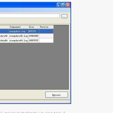
L creará el shellcode y lo ejecutará. A