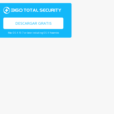
DESCARGAR GRATIS
Mac OS X 10.7 or later including OS X Yosemite