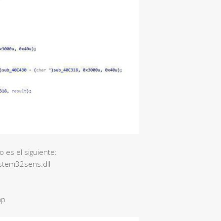
o es el siguiente:
stem32sens.dll
mp