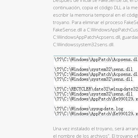
continuación, copia el código DLL a la me
escribir la memoria temporal en el códig
troyano. Para eliminar el proceso FakeS
FakeSense.dll a C:WindowsAppPatchCus
C:WindowsAppPatchAcpsens.dll, guardad
C:Windowssystem32sens.dll.
Una vez instalado el troyano, será arr
el nombre de los archivos”. El troyano e