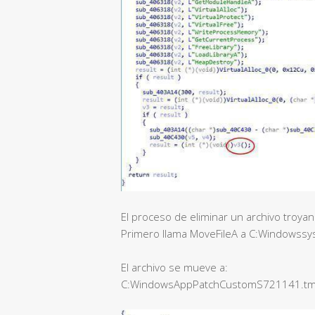
El proceso de eliminar un archivo troyan
Primero llama MoveFileA a C:Windowssy
El archivo se mueve a:
C:WindowsAppPatchCustomS721141.t