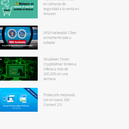
en cámaras de
seguridad a la venta en
Amazon
¡NSA hackeada! Ciber
armamento sale a
subasta
Shutdown Timer
CryptoMiner brotes e
infecta a más de
200,000 en una
semana
Protección mejorada
con el nuevo 360
Connect 2.0