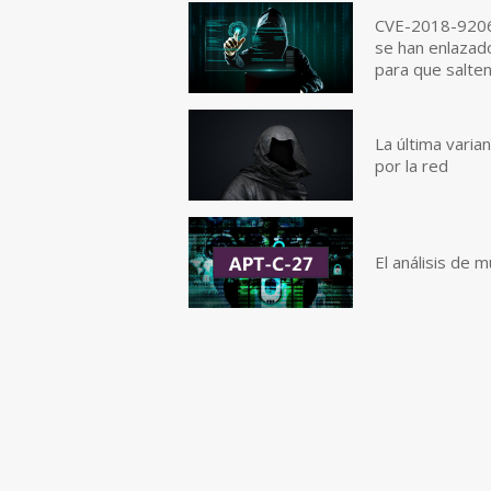
CVE-2018-9206
se han enlazado
para que salten
La última vari
por la red
El análisis de 