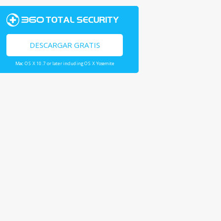
DESCARGAR GRATIS
Mac OS X 10.7 or later including OS X Yosemite