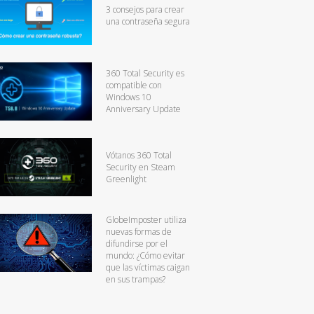
3 consejos para crear
una contraseña segura
360 Total Security es
compatible con
Windows 10
Anniversary Update
Vótanos 360 Total
Security en Steam
Greenlight
GlobeImposter utiliza
nuevas formas de
difundirse por el
mundo: ¿Cómo evitar
que las víctimas caigan
en sus trampas?