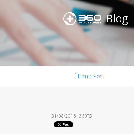
Blog
Último Post
31/08/2016
360TS