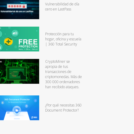
Vulnerabilidad de día
cero en LastPass
Protección para tu
hogar, oficina y escuela
| 360 Total Security
CryptoMiner se
apropia de tus
transacciones de
criptomonedas. Más de
300 000 ordenadores
han recibido ataques.
¿Por qué necesitas 360
Document Protector?