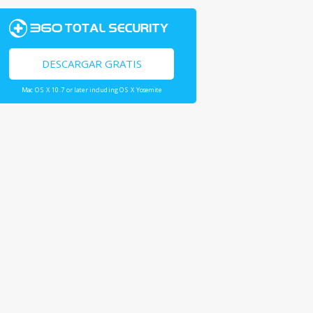
DESCARGAR GRATIS
Mac OS X 10.7 or later including OS X Yosemite