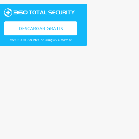
DESCARGAR GRATIS
Mac OS X 10.7 or later including OS X Yosemite