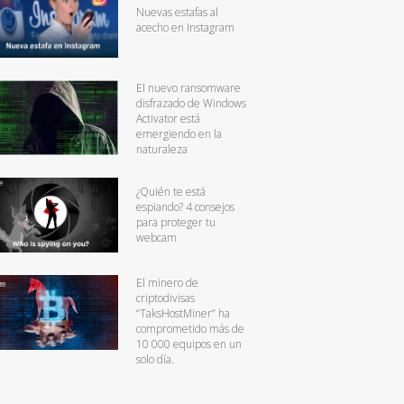
Nuevas estafas al
acecho en Instagram
El nuevo ransomware
disfrazado de Windows
Activator está
emergiendo en la
naturaleza
¿Quién te está
espiando? 4 consejos
para proteger tu
webcam
El minero de
criptodivisas
“TaksHostMiner” ha
comprometido más de
10 000 equipos en un
solo día.