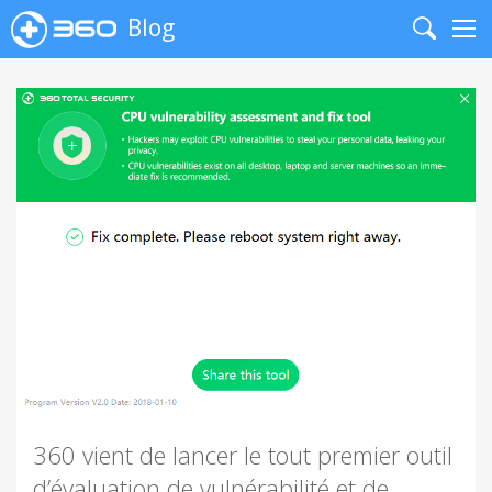
Blog
Search
Me
360 vient de lancer le tout premier outil
d’évaluation de vulnérabilité et de