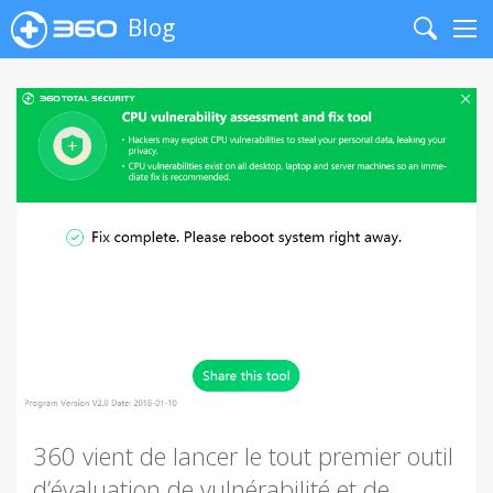
Blog
Search
Me
360 vient de lancer le tout premier outil
d’évaluation de vulnérabilité et de