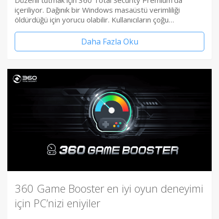
Düzenli tutmak için 360 Total Security Premium’da
içeriliyor. Dağınık bir Windows masaüstü verimliliği
öldürdüğü için yorucu olabilir. Kullanıcıların çoğu…
Daha Fazla Oku
360 Game Booster en iyi oyun deneyimi
için PC’nizi eniyiler