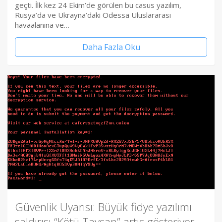
geçti. İlk kez 24 Ekim’de görülen bu casus yazılım,
Rusya’da ve Ukrayna’daki Odessa Uluslararası
havaalanına ve…
Daha Fazla Oku
Güvenlik Uyarısı: Büyük fidye yazılımı
saldırısı “Kötü Tavşan” artış gösteriyor