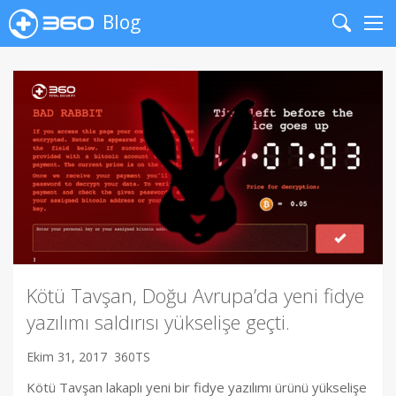
Blog
Search
Me
Kötü Tavşan, Doğu Avrupa’da yeni fidye
yazılımı saldırısı yükselişe geçti.
Ekim 31, 2017
360TS
Kötü Tavşan lakaplı yeni bir fidye yazılımı ürünü yükselişe