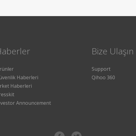
Haberler
Bize Ulaşın
rünler
Support
üvenlik Haberleri
Qihoo 360
irket Haberleri
resskit
nvestor Announcement