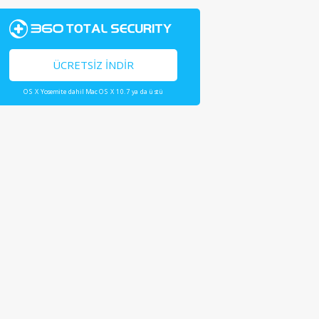
ÜCRETSIZ İNDIR
OS X Yosemite dahil Mac OS X 10.7 ya da üstü