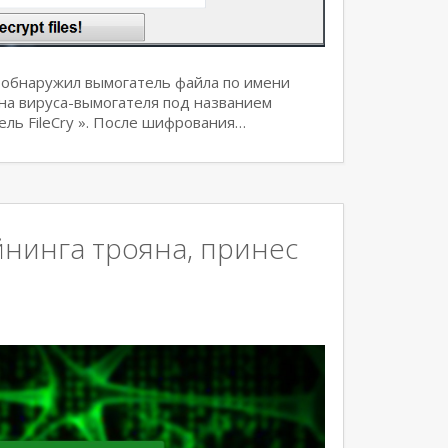
 обнаружил вымогатель файла по имени
на вируса-вымогателя под названием
тель FileCry ». После шифрования…
йнинга трояна, принес