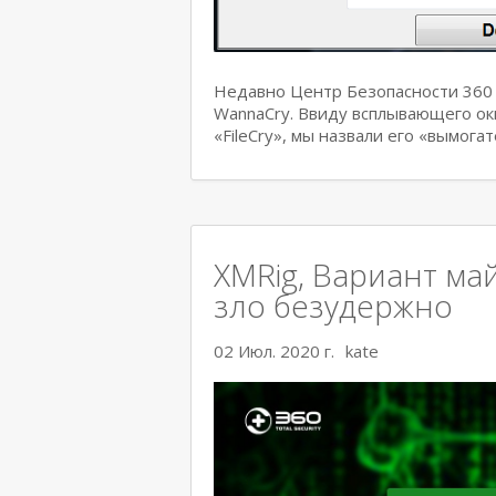
Недавно Центр Безопасности 360
WannaCry. Ввиду всплывающего ок
«FileCry», мы назвали его «вымога
XMRig, Вариант ма
зло безудержно
02 Июл. 2020 г.
kate