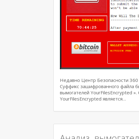
Недавно Центр Безопасности 360 
Суффикс зашифрованного файла был
вымогателей YourFilesEncrypted »
YourFilesEncrypted является…
Анализ вымогате