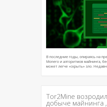
В последние годы, опираясь на п
Monero и алгоритмов майнинга, б
может легче «скрыть» зло. Недав
Tor2Mine возродил
добыче майнинга ,