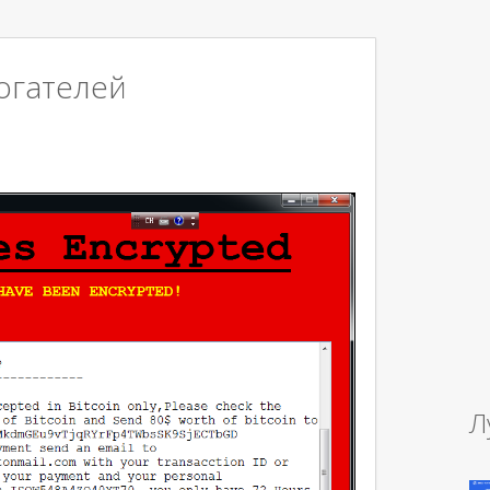
огателей
Л