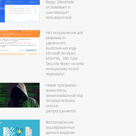
Вирус SilentFade
отслеживает и
шантажирует
пользователей
Нет исправления для
уязвимости
удаленного
выполнения кода
Microsoft Windows
MSHTML, 360 Total
Security берет на себя
инициативу по его
перехвату!
Новая программа-
вымогатель,
замаскированная под
Windows Activator,
сильно
распространяется
Восстановление
зашифрованных
данных вирусом-